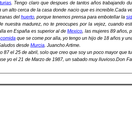
turias
. Tengo claro que despues de tantos años trabajando d
 un alto cerca de la casa donde nacio que es increible.Cada v
nzanas del
huerto
, porque tenemos prensa para embotellar la
si
 nuestra madurez, no te preocupes por la vejez, cuando es
alla en España es superior al de
Mexico
, las mujeres 89 años, 
e
comida
que se come por alla, yo tengo un hijo de 18 años y una
.Saludos desde
Murcia
. Juancho Artime.
 87 el 25 de abril, solo que creo que soy un poco mayor que tu
se yo el 21 de Marzo de 1987, un sabado muy lluvioso.Don Fau