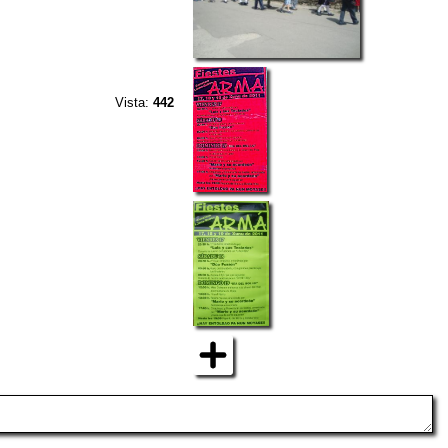
Vista:
442