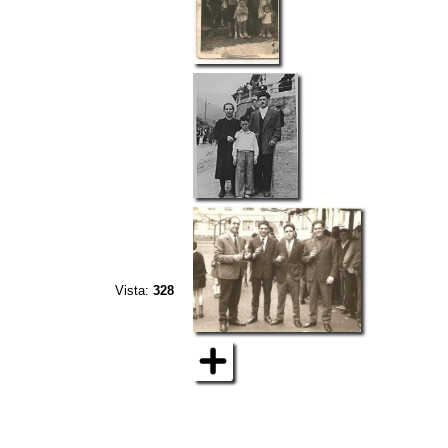
Vista:
328