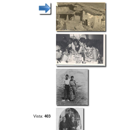
Vista:
403