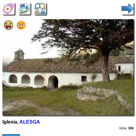
Iglesia,
ALESGA
Vista:
306