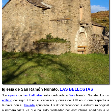
Iglesia de San Ramón Nonato,
LAS BELLOSTAS
"La
iglesia
de
las Bellostas
está dedicada a
San
Ramón Nonato. Es un
edificio
del siglo XII en su cabecera y quizá del XIII en lo que respecta a
la nave con su
bóveda
apuntada. Es difícil reconocer la estructura original
a primera vista ya que ha sido "rodeada" por estructuras añadidas a lo