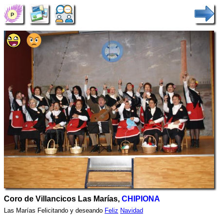
Coro de Villancicos Las Marías,
CHIPIONA
Las Marías Felicitando y deseando
Feliz
Navidad